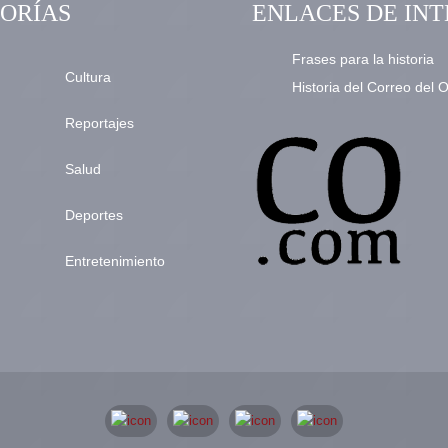
ORÍAS
ENLACES DE INT
Frases para la historia
Cultura
Historia del Correo del 
Reportajes
Salud
Deportes
Entretenimiento