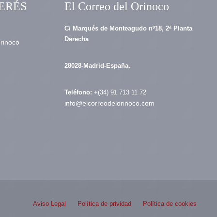
ERÉS
El Correo del Orinoco
C/ Marqués de Monteagudo nº18, 2ª Planta
Derecha
Orinoco
28028-Madrid-España.
Teléfono:
+(34) 91 713 11 72
info@elcorreodelorinoco.com
Aviso Legal
Política de prividad
Política de cookies