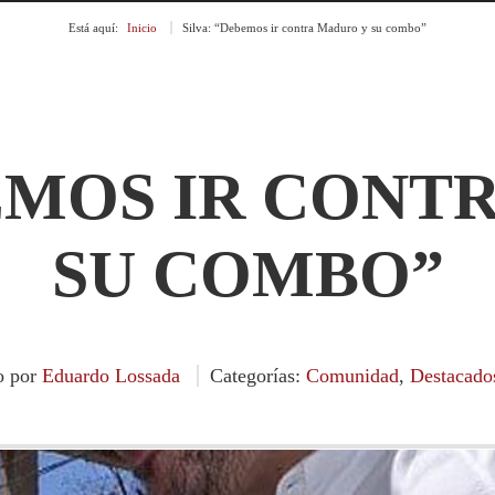
Está aquí:
Inicio
»
Silva: “Debemos ir contra Maduro y su combo”
BEMOS IR CONT
SU COMBO”
o por
Eduardo Lossada
Categorías:
Comunidad
,
Destacado