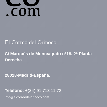
El Correo del Orinoco
C/ Marqués de Monteagudo nº18, 2ª Planta
Derecha
28028-Madrid-España.
Teléfono:
+(34) 91 713 11 72
info@elcorreodelorinoco.com