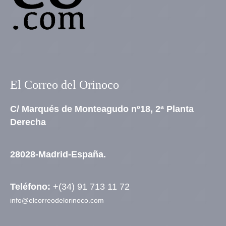
El Correo del Orinoco
C/ Marqués de Monteagudo nº18, 2ª Planta
Derecha
28028-Madrid-España.
Teléfono:
+(34) 91 713 11 72
info@elcorreodelorinoco.com