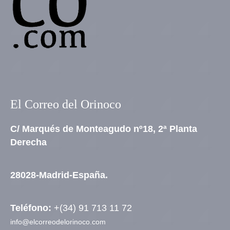
El Correo del Orinoco
C/ Marqués de Monteagudo nº18, 2ª Planta
Derecha
28028-Madrid-España.
Teléfono:
+(34) 91 713 11 72
info@elcorreodelorinoco.com