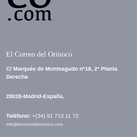
El Correo del Orinoco
C/ Marqués de Monteagudo nº18, 2ª Planta
Derecha
28028-Madrid-España.
Teléfono:
+(34) 91 713 11 72
info@elcorreodelorinoco.com