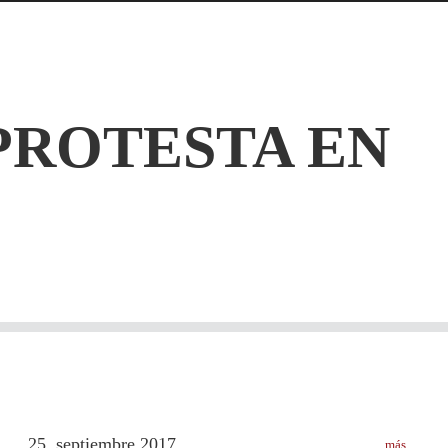
PROTESTA EN
25
septiembre
2017
más
.