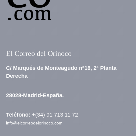
El Correo del Orinoco
C/ Marqués de Monteagudo nº18, 2ª Planta
Derecha
28028-Madrid-España.
Teléfono:
+(34) 91 713 11 72
info@elcorreodelorinoco.com