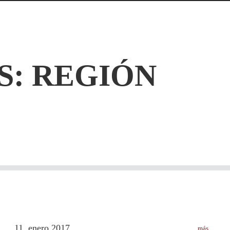
S:
REGIÓN
11
enero
2017
más
.