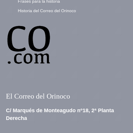
Frases para la historia
Historia del Correo del Orinoco
El Correo del Orinoco
C/ Marqués de Monteagudo nº18, 2ª Planta
Derecha