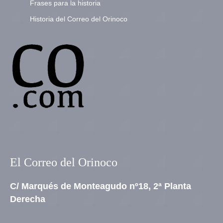
Frases para la historia
Historia del Correo del Orinoco
El Correo del Orinoco
C/ Marqués de Monteagudo nº18, 2ª Planta
Derecha