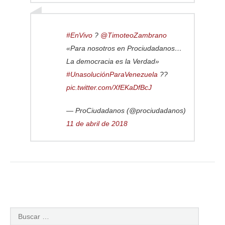
#EnVivo
?
@TimoteoZambrano
«Para nosotros en Prociudadanos…
La democracia es la Verdad»
#UnasoluciónParaVenezuela
??
pic.twitter.com/XfEKaDfBcJ
— ProCiudadanos (@prociudadanos)
11 de abril de 2018