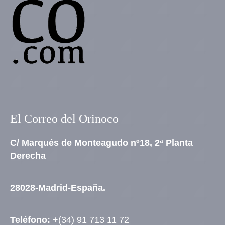
El Correo del Orinoco
C/ Marqués de Monteagudo nº18, 2ª Planta
Derecha
28028-Madrid-España.
Teléfono:
+(34) 91 713 11 72