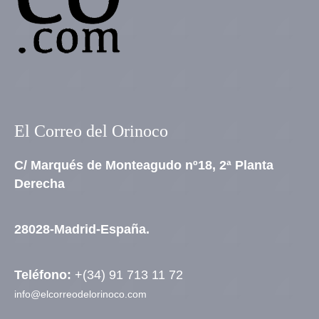
El Correo del Orinoco
C/ Marqués de Monteagudo nº18, 2ª Planta
Derecha
28028-Madrid-España.
Teléfono:
+(34) 91 713 11 72
info@elcorreodelorinoco.com