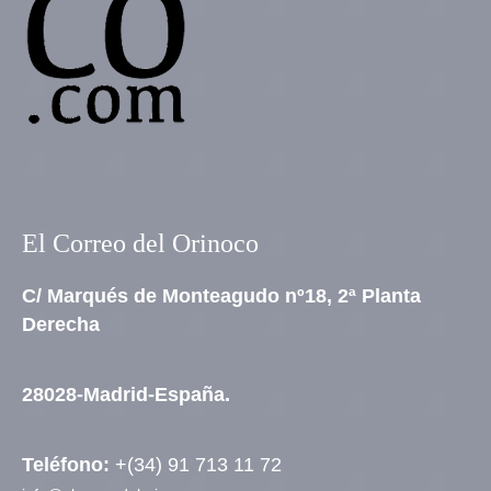
El Correo del Orinoco
C/ Marqués de Monteagudo nº18, 2ª Planta
Derecha
28028-Madrid-España.
Teléfono:
+(34) 91 713 11 72