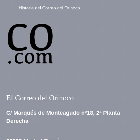
Historia del Correo del Orinoco
El Correo del Orinoco
C/ Marqués de Monteagudo nº18, 2ª Planta
Derecha