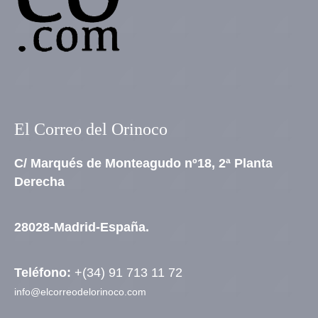
El Correo del Orinoco
C/ Marqués de Monteagudo nº18, 2ª Planta
Derecha
28028-Madrid-España.
Teléfono:
+(34) 91 713 11 72
info@elcorreodelorinoco.com