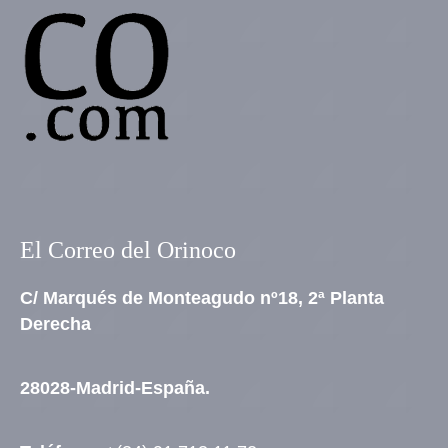
El Correo del Orinoco
C/ Marqués de Monteagudo nº18, 2ª Planta
Derecha
28028-Madrid-España.