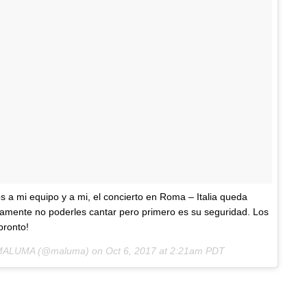
 a mi equipo y a mi, el concierto en Roma – Italia queda
mente no poderles cantar pero primero es su seguridad. Los
pronto!
y MALUMA (@maluma) on
Oct 6, 2017 at 2:21am PDT