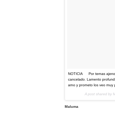
NOTICIA
Por temas ajenos
cancelado. Lamento profunda
amo y prometo los veo muy 
A post shared b
Maluma