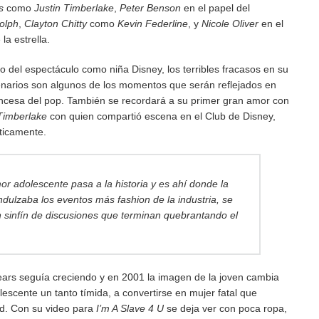
s
como
Justin Timberlake
,
Peter Benson
en el papel del
dolph
,
Clayton Chitty
como
Kevin Federline
, y
Nicole Oliver
en el
la estrella.
 del espectáculo como niña Disney, los terribles fracasos en su
cenarios son algunos de los momentos que serán reflejados en
rincesa del pop. También se recordará a su primer gran amor con
Timberlake
con quien compartió escena en el Club de Disney,
ticamente.
r adolescente pasa a la historia y es ahí donde la
ndulzaba los eventos más
fashion
de la industria, se
n sinfín de discusiones que terminan quebrantando el
ears seguía creciendo y en 2001 la imagen de la joven cambia
lescente un tanto tímida, a convertirse en mujer fatal que
d. Con su video para
I’m A Slave 4 U
se deja ver con poca ropa,