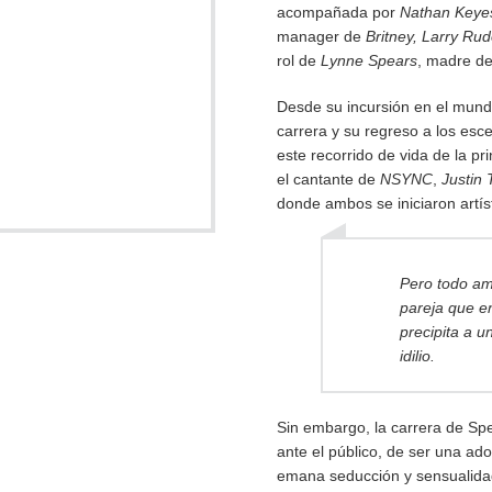
acompañada por
Nathan Keye
manager de
Britney, Larry Ru
rol de
Lynne Spears
, madre de 
Desde su incursión en el mundo
carrera y su regreso a los es
este recorrido de vida de la p
el cantante de
NSYNC
,
Justin 
donde ambos se iniciaron artís
Pero todo amo
pareja que e
precipita a u
idilio.
Sin embargo, la carrera de Sp
ante el público, de ser una ado
emana seducción y sensualida