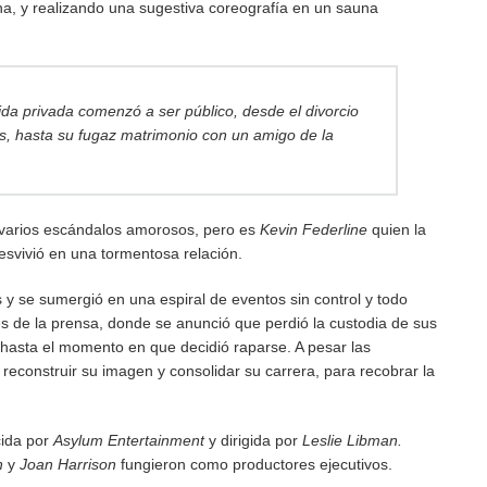
na, y realizando una sugestiva coreografía en un sauna
da privada comenzó a ser público, desde el divorcio
s, hasta su fugaz matrimonio con un amigo de la
 varios escándalos amorosos, pero es
Kevin Federline
quien la
esvivió en una tormentosa relación.
s y se sumergió en una espiral de eventos sin control y todo
res de la prensa, donde se anunció que perdió la custodia de sus
 hasta el momento en que decidió raparse. A pesar las
 reconstruir su imagen y consolidar su carrera, para recobrar la
cida por
Asylum Entertainment
y dirigida por
Leslie Libman.
h
y
Joan Harrison
fungieron como productores ejecutivos.