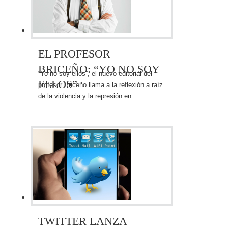
EL PROFESOR
BRICEÑO: “YO NO SOY
“Yo no soy ellos”, el nuevo editorial del
ELLOS”
profesor Briceño llama a la reflexión a raíz
de la violencia y la represión en
Venezuela.
TWITTER LANZA