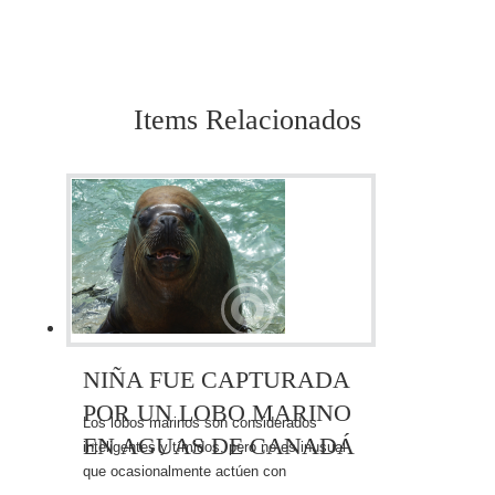
Items Relacionados
NIÑA FUE CAPTURADA
POR UN LOBO MARINO
Los lobos marinos son considerados
EN AGUAS DE CANADÁ
inteligentes y tímidos, pero no es inusual
que ocasionalmente actúen con