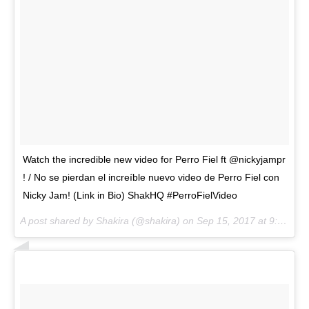
Watch the incredible new video for Perro Fiel ft @nickyjampr
! / No se pierdan el increíble nuevo video de Perro Fiel con
Nicky Jam! (Link in Bio) ShakHQ #PerroFielVideo
A post shared by Shakira (@shakira) on
Sep 15, 2017 at 9:08am PDT