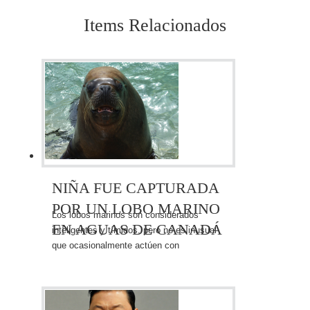
Items Relacionados
NIÑA FUE CAPTURADA
POR UN LOBO MARINO
Los lobos marinos son considerados
EN AGUAS DE CANADÁ
inteligentes y tímidos, pero no es inusual
que ocasionalmente actúen con
agresividad hacia los humanos.