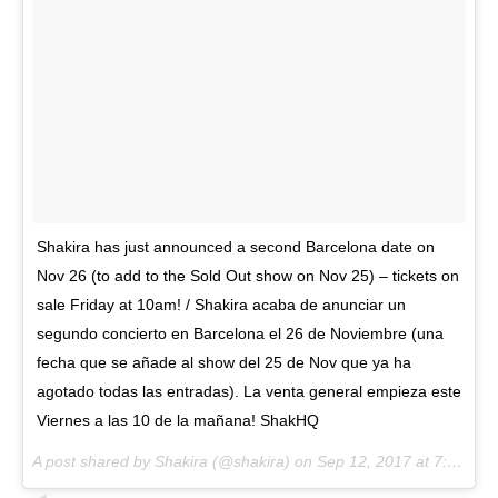
Shakira has just announced a second Barcelona date on
Nov 26 (to add to the Sold Out show on Nov 25) – tickets on
sale Friday at 10am! / Shakira acaba de anunciar un
segundo concierto en Barcelona el 26 de Noviembre (una
fecha que se añade al show del 25 de Nov que ya ha
agotado todas las entradas). La venta general empieza este
Viernes a las 10 de la mañana! ShakHQ
A post shared by Shakira (@shakira) on
Sep 12, 2017 at 7:51am PDT