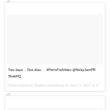
Two days… Dos días … #PerroFielVideo @NickyJamPR
ShakHQ
A post shared by Shakira (@shakira) on
Sep 13, 2017 at 12:26pm PDT