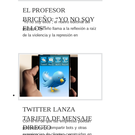
EL PROFESOR
BRICEÑO: “YO NO SOY
“Yo no soy ellos”, el nuevo editorial del
ELLOS”
profesor Briceño llama a la reflexión a raíz
de la violencia y la represión en
Venezuela.
TWITTER LANZA
TARJETA DE MENSAJE
Con el fin de que las empresas puedan
DIRECTO
promocionar y compartir bots y otras
experiencias de clientes construidas en