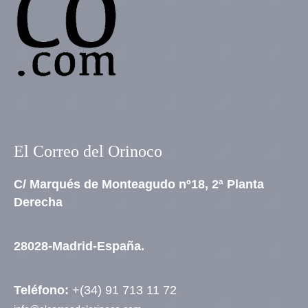
El Correo del Orinoco
C/ Marqués de Monteagudo nº18, 2ª Planta
Derecha
28028-Madrid-España.
Teléfono:
+(34) 91 713 11 72