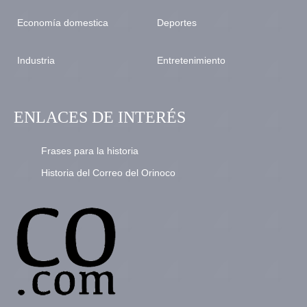
Economía domestica
Deportes
Industria
Entretenimiento
ENLACES DE INTERÉS
Frases para la historia
Historia del Correo del Orinoco