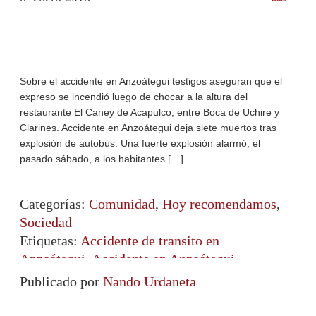
Sobre el accidente en Anzoátegui testigos aseguran que el
expreso se incendió luego de chocar a la altura del
restaurante El Caney de Acapulco, entre Boca de Uchire y
Clarines. Accidente en Anzoátegui deja siete muertos tras
explosión de autobús. Una fuerte explosión alarmó, el
pasado sábado, a los habitantes […]
Categorías:
Comunidad
,
Hoy recomendamos
,
Sociedad
Etiquetas:
Accidente de transito en
Anzoátegui
,
Accidente en Anzoátegui
,
Accidente en Anzoátegui hoy
,
Región Oriental
Publicado por
Nando Urdaneta