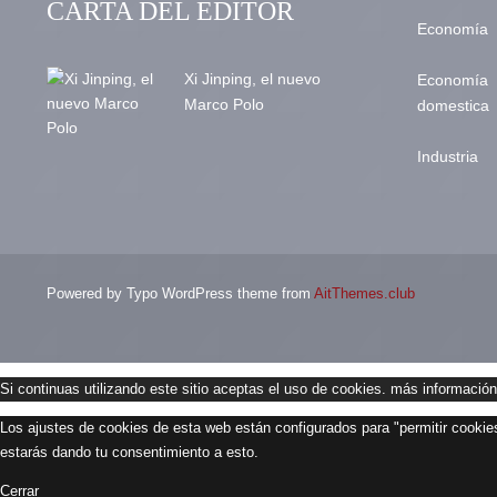
CARTA DEL EDITOR
Economía
Xi Jinping, el nuevo
Economía
Marco Polo
domestica
Industria
Powered by Typo WordPress theme from
AitThemes.club
Si continuas utilizando este sitio aceptas el uso de cookies.
más información
Los ajustes de cookies de esta web están configurados para "permitir cookies
estarás dando tu consentimiento a esto.
Cerrar