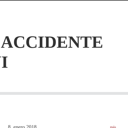
:
ACCIDENTE
I
8
enero
2018
más
.