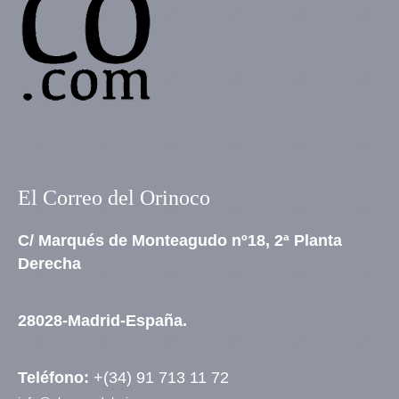
El Correo del Orinoco
C/ Marqués de Monteagudo nº18, 2ª Planta
Derecha
28028-Madrid-España.
Teléfono:
+(34) 91 713 11 72