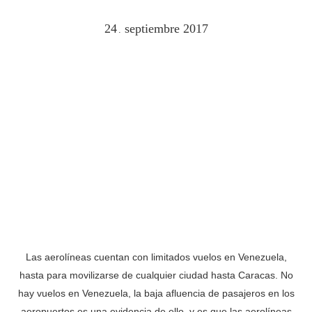
24
septiembre
2017
.
Las aerolíneas cuentan con limitados vuelos en Venezuela,
hasta para movilizarse de cualquier ciudad hasta Caracas. No
hay vuelos en Venezuela, la baja afluencia de pasajeros en los
aeropuertos es una evidencia de ello, y es que las aerolíneas