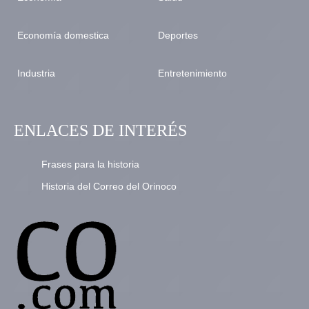
Economía domestica
Deportes
Industria
Entretenimiento
ENLACES DE INTERÉS
Frases para la historia
Historia del Correo del Orinoco