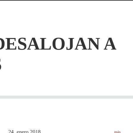
DESALOJAN A
S
24
enero
2018
más
.