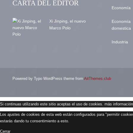
CARTA DEL EDITOR
Economía
Xi Jinping, el nuevo
Economía
Marco Polo
domestica
Industria
Powered by Typo WordPress theme from
AitThemes.club
Si continuas utilizando este sitio aceptas el uso de cookies.
más información
Los ajustes de cookies de esta web están configurados para "permitir cookies
estarás dando tu consentimiento a esto.
Cerrar