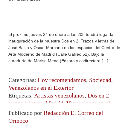
El próximo jueves 24 de enero a las 20h tendrá lugar la
inauguración de la muestra Dos en 2. Trazos y letras de
José Balza y Óscar Marcano en los espacios del Centro de
Arte Moderno de Madrid (Calle Galileo 52). Bajo la
curaduría de Marisa Mena (Editora y codirectora […]
Categorías:
Hoy recomendamos
,
Sociedad
,
Venezolanos en el Exterior
Etiquetas:
Artistas venezolanos
,
Dos en 2
trazos y letras
,
Madrid
,
Venezolanos en el
exterior
Publicado por
Redacción El Correo del
Orinoco