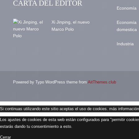
CARTA DEL EDITOR
Economía
Xi Jinping, el nuevo
Economía
Marco Polo
domestica
Industria
Powered by Typo WordPress theme from
AitThemes.club
Si continuas utilizando este sitio aceptas el uso de cookies.
más información
Los ajustes de cookies de esta web están configurados para "permitir cookies
estarás dando tu consentimiento a esto.
Cerrar