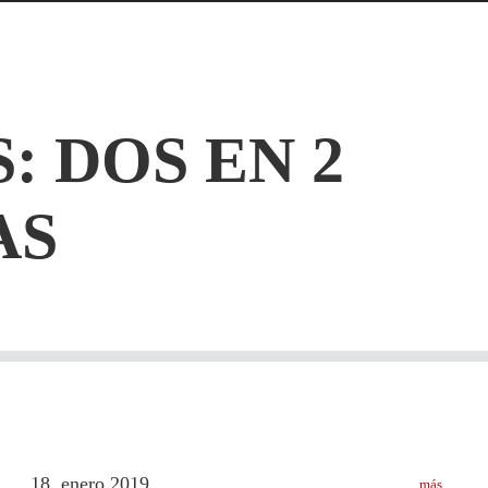
S:
DOS EN 2
AS
18
enero
2019
más
.