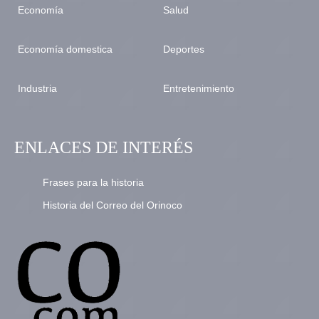
Economía
Salud
Economía domestica
Deportes
Industria
Entretenimiento
ENLACES DE INTERÉS
Frases para la historia
Historia del Correo del Orinoco