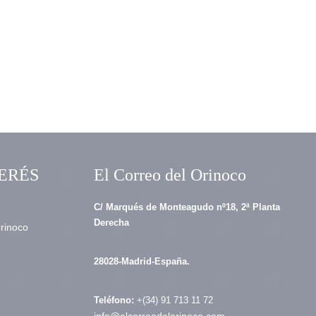
ERÉS
El Correo del Orinoco
C/ Marqués de Monteagudo nº18, 2ª Planta
Derecha
Orinoco
28028-Madrid-España.
Teléfono:
+(34) 91 713 11 72
info@elcorreodelorinoco.com