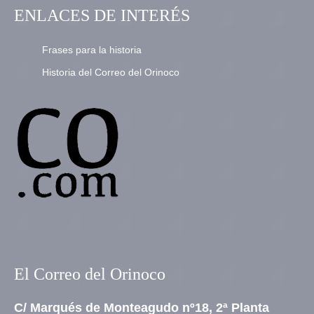
ENLACES DE INTERÉS
Frases para la historia
Historia del Correo del Orinoco
El Correo del Orinoco
C/ Marqués de Monteagudo nº18, 2ª Planta