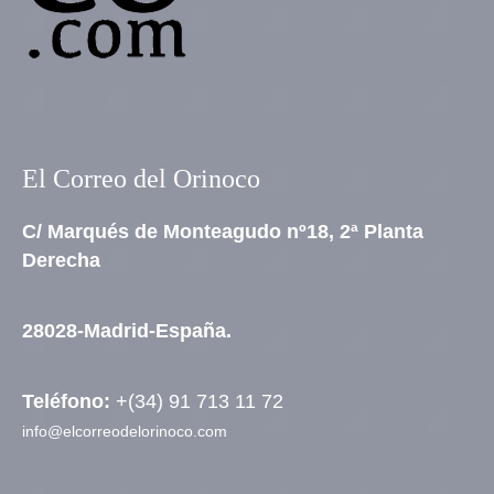
El Correo del Orinoco
C/ Marqués de Monteagudo nº18, 2ª Planta
Derecha
28028-Madrid-España.
Teléfono:
+(34) 91 713 11 72
info@elcorreodelorinoco.com