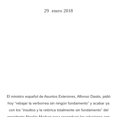
29
enero
2018
.
El ministro español de Asuntos Exteriores, Alfonso Dastis, pidió
hoy “rebajar la verborrea sin ningún fundamento” y acabar ya
con los “insultos y la retórica totalmente sin fundamento” del
presidente Nicolás Maduro para reconducir las relaciones con