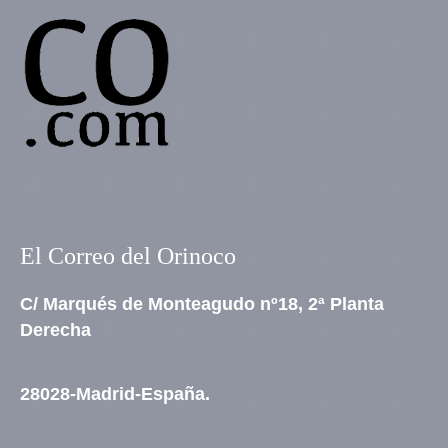
El Correo del Orinoco
C/ Marqués de Monteagudo nº18, 2ª Planta
Derecha
28028-Madrid-España.