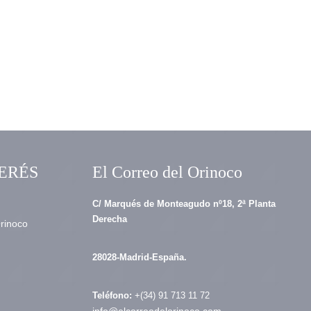
ERÉS
El Correo del Orinoco
C/ Marqués de Monteagudo nº18, 2ª Planta
Derecha
Orinoco
28028-Madrid-España.
Teléfono:
+(34) 91 713 11 72
info@elcorreodelorinoco.com