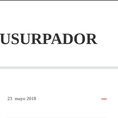
USURPADOR
23
mayo
2018
más
.