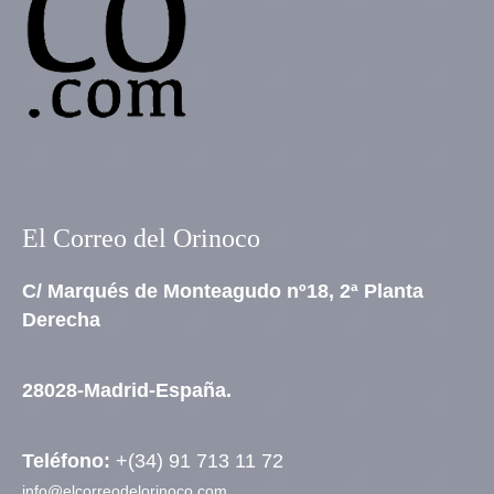
El Correo del Orinoco
C/ Marqués de Monteagudo nº18, 2ª Planta
Derecha
28028-Madrid-España.
Teléfono:
+(34) 91 713 11 72
info@elcorreodelorinoco.com