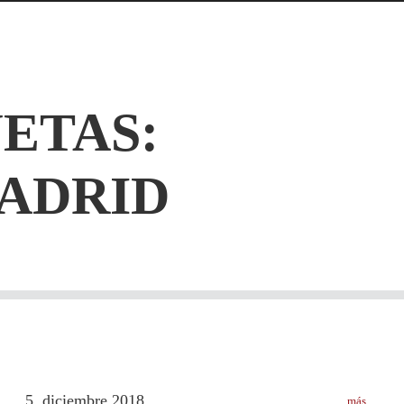
ETAS:
ADRID
5
diciembre
2018
más
.