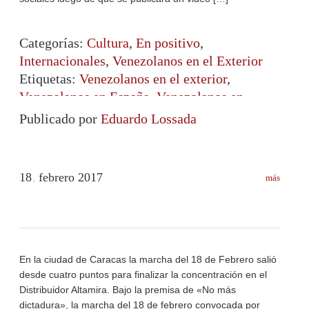
Categorías:
Cultura
,
En positivo
,
Internacionales
,
Venezolanos en el Exterior
Etiquetas:
Venezolanos en el exterior
,
Venezolanos en España
,
Venezolanos en
Madrid
Publicado por
Eduardo Lossada
18
febrero
2017
más
.
En la ciudad de Caracas la marcha del 18 de Febrero salió
desde cuatro puntos para finalizar la concentración en el
Distribuidor Altamira. Bajo la premisa de «No más
dictadura», la marcha del 18 de febrero convocada por