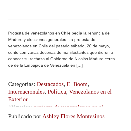
Protesta de venezolanos en Chile pedía la renuncia de
Maduro y elecciones generales. La protesta de
venezolanos en Chile del pasado sábado, 20 de mayo,
contó con varias decenas de manifestantes que dieron a
conocer su rechazo al Gobierno de Nicolás Maduro cerca
de de la Embajada de Venezuela en […]
Categorías:
Destacados
,
El Boom
,
Internacionales
,
Política
,
Venezolanos en el
Exterior
Etiquetas:
protesta de venezolanos en el
exterior
,
Venezolanos en Chile
,
Venezolanos
Publicado por
Ashley Flores Montesinos
en el exterior
,
Venezolanos en Madrid