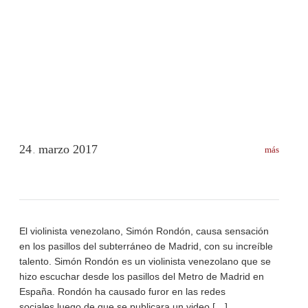
24
marzo
2017
más
.
El violinista venezolano, Simón Rondón, causa sensación
en los pasillos del subterráneo de Madrid, con su increíble
talento. Simón Rondón es un violinista venezolano que se
hizo escuchar desde los pasillos del Metro de Madrid en
España. Rondón ha causado furor en las redes
sociales luego de que se publicara un video […]