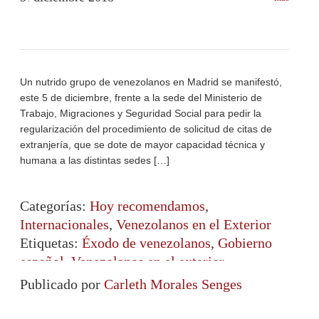
Un nutrido grupo de venezolanos en Madrid se manifestó,
este 5 de diciembre, frente a la sede del Ministerio de
Trabajo, Migraciones y Seguridad Social para pedir la
regularización del procedimiento de solicitud de citas de
extranjería, que se dote de mayor capacidad técnica y
humana a las distintas sedes […]
Categorías:
Hoy recomendamos
,
Internacionales
,
Venezolanos en el Exterior
Etiquetas:
Éxodo de venezolanos
,
Gobierno
español
,
Venezolanos en el exterior
,
Venezolanos en Madrid
Publicado por
Carleth Morales Senges