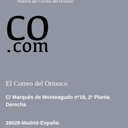
Historia del Correo del Orinoco
El Correo del Orinoco
C/ Marqués de Monteagudo nº18, 2ª Planta
Derecha
28028-Madrid-España.