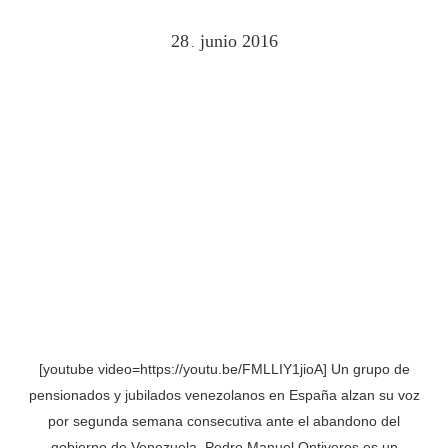
28
junio
2016
.
[youtube video=https://youtu.be/FMLLIY1jioA] Un grupo de
pensionados y jubilados venezolanos en España alzan su voz
por segunda semana consecutiva ante el abandono del
gobierno de Venezuela. Pedro Manuel Ontiveros es un