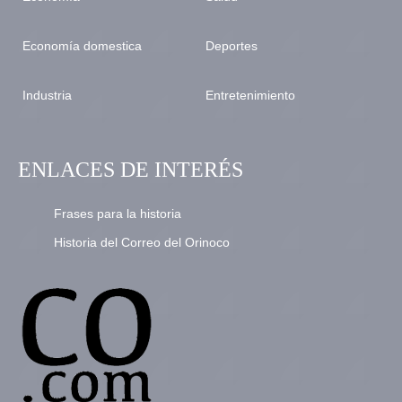
Economía domestica
Deportes
Industria
Entretenimiento
ENLACES DE INTERÉS
Frases para la historia
Historia del Correo del Orinoco