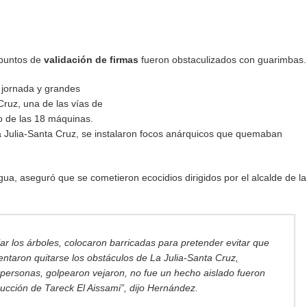
 puntos de
validación de firmas
fueron obstaculizados con guarimbas.
a jornada y grandes
ruz, una de las vías de
o de las 18 máquinas.
a Julia-Santa Cruz, se instalaron focos anárquicos que quemaban
a, aseguró que se cometieron ecocidios dirigidos por el alcalde de la
lar los árboles, colocaron barricadas para pretender evitar que
entaron quitarse los obstáculos de La Julia-Santa Cruz,
personas, golpearon vejaron, no fue un hecho aislado fueron
ucción de Tareck El Aissami”, dijo Hernández.