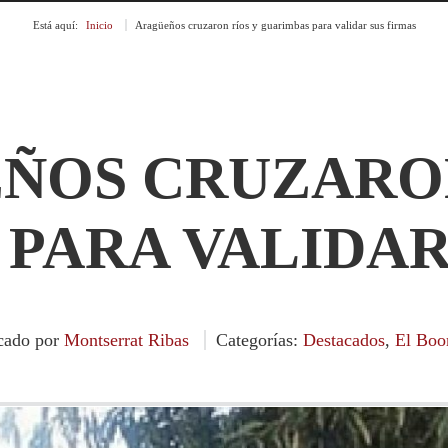
Está aquí:
Inicio
»
Aragüeños cruzaron ríos y guarimbas para validar sus firmas
ÑOS CRUZARON
PARA VALIDAR
cado por
Montserrat Ribas
Categorías:
Destacados
,
El Bo