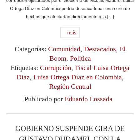
corrupción ejecutados por el Gobierno de Nicolás Maduro. Luisa
Ortega Díaz en Colombia podría desencadenar una serie de
hechos que afectarían directamente a la […]
más
Categorías:
Comunidad
,
Destacados
,
El
Boom
,
Política
Etiquetas:
Corrupción
,
Fiscal Luisa Ortega
Díaz
,
Luisa Ortega Díaz en Colombia
,
Región Central
Publicado por
Eduardo Lossada
GOBIERNO SUSPENDE GIRA DE
GUSTAVO DUDAMEL CON LA