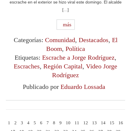
escrache en el exterior se hizo viral este domingo. El alcalde
[…]
más
Categorías:
Comunidad
,
Destacados
,
El
Boom
,
Política
Etiquetas:
Escrache a Jorge Rodríguez
,
Escraches
,
Región Capital
,
Video Jorge
Rodríguez
Publicado por
Eduardo Lossada
1
2
3
4
5
6
7
8
9
10
11
12
13
14
15
16