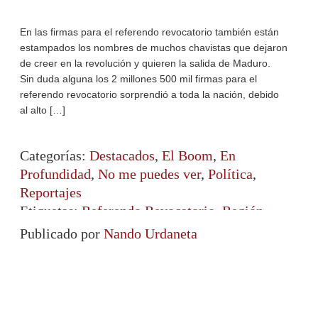
En las firmas para el referendo revocatorio también están
estampados los nombres de muchos chavistas que dejaron
de creer en la revolución y quieren la salida de Maduro.
Sin duda alguna los 2 millones 500 mil firmas para el
referendo revocatorio sorprendió a toda la nación, debido
al alto […]
Categorías:
Destacados
,
El Boom
,
En
Profundidad
,
No me puedes ver
,
Política
,
Reportajes
Etiquetas:
Referendo Revocatorio
,
Región
Occidental
Publicado por
Nando Urdaneta