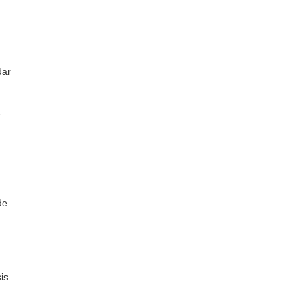
dar
r
de
is