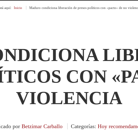
stá aquí:
Inicio
»
Maduro condiciona liberación de presos políticos con «pacto» de no violenc
NDICIONA LIB
ÍTICOS CON «P
VIOLENCIA
icado por
Betzimar Carballo
Categorías:
Hoy recomendam