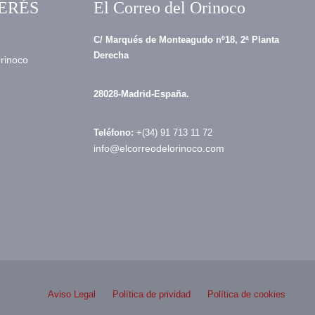
ERÉS
El Correo del Orinoco
C/ Marqués de Monteagudo nº18, 2ª Planta
Derecha
Orinoco
28028-Madrid-España.
Teléfono:
+(34) 91 713 11 72
info@elcorreodelorinoco.com
Aviso Legal
Política de prividad
Política de cookies