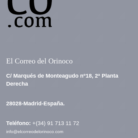
El Correo del Orinoco
C/ Marqués de Monteagudo nº18, 2ª Planta
Derecha
28028-Madrid-España.
Teléfono:
+(34) 91 713 11 72
info@elcorreodelorinoco.com