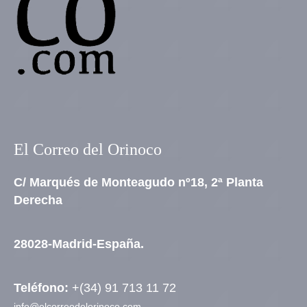
El Correo del Orinoco
C/ Marqués de Monteagudo nº18, 2ª Planta
Derecha
28028-Madrid-España.
Teléfono:
+(34) 91 713 11 72
info@elcorreodelorinoco.com