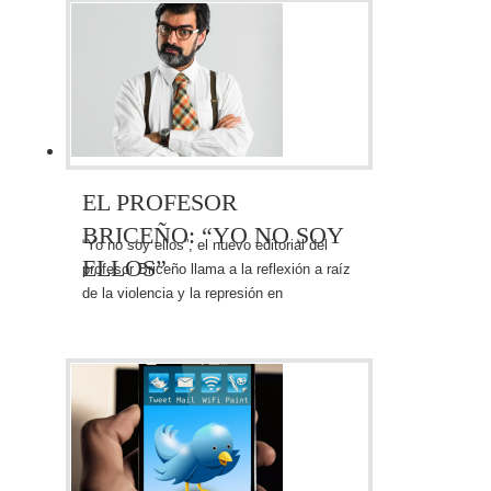
copartícipe de sus mayores éxitos
EL PROFESOR
BRICEÑO: “YO NO SOY
“Yo no soy ellos”, el nuevo editorial del
ELLOS”
profesor Briceño llama a la reflexión a raíz
de la violencia y la represión en
Venezuela.