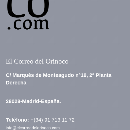
El Correo del Orinoco
C/ Marqués de Monteagudo nº18, 2ª Planta
Derecha
28028-Madrid-España.
Teléfono:
+(34) 91 713 11 72
info@elcorreodelorinoco.com