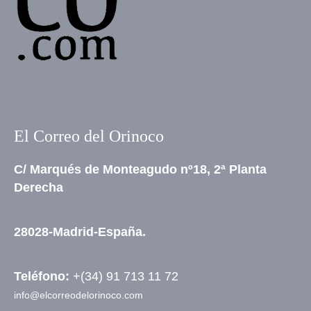
El Correo del Orinoco
C/ Marqués de Monteagudo nº18, 2ª Planta
Derecha
28028-Madrid-España.
Teléfono:
+(34) 91 713 11 72
info@elcorreodelorinoco.com