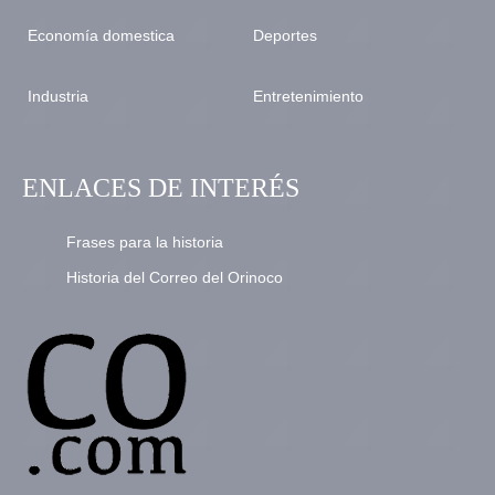
Economía domestica
Deportes
Industria
Entretenimiento
ENLACES DE INTERÉS
Frases para la historia
Historia del Correo del Orinoco