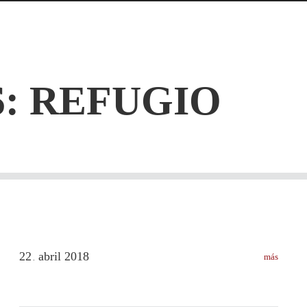
S:
REFUGIO
22
abril
2018
más
.