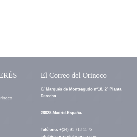
ERÉS
El Correo del Orinoco
C/ Marqués de Monteagudo nº18, 2ª Planta
Derecha
Orinoco
28028-Madrid-España.
Teléfono:
+(34) 91 713 11 72
info@elcorreodelorinoco.com