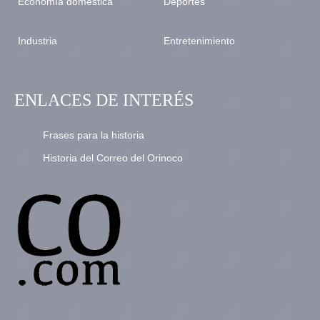
Economía domestica
Deportes
Industria
Entretenimiento
ENLACES DE INTERÉS
Frases para la historia
Historia del Correo del Orinoco