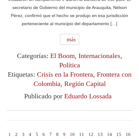
secretario de Gobierno del municipio de Arauquita, Nélson
Pérez, confirmó que el hecho se produjo en esa jurisdicción
perteneciente al municipio del departamento […]
más
Categorías:
El Boom
,
Internacionales
,
Política
Etiquetas:
Crisis en la Frontera
,
Frontera con
Colombia
,
Región Capital
Publicado por
Eduardo Lossada
1
2
3
4
5
6
7
8
9
10
11
12
13
14
15
16