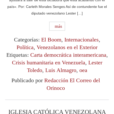
ayudará a salir de esta dictadura que está acabando con el
país». Por: Carleth Morales Senges Así de contundente fue el
diputado venezolano Lester […]
más
Categorías:
El Boom
,
Internacionales
,
Política
,
Venezolanos en el Exterior
Etiquetas:
Carta democrática interamericana
,
Crisis humanitaria en Venezuela
,
Lester
Toledo
,
Luis Almagro
,
oea
Publicado por
Redacción El Correo del
Orinoco
IGLESIA CATÓLICA VENEZOLANA