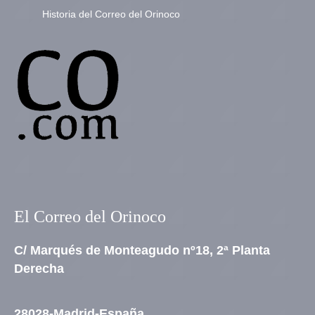
Historia del Correo del Orinoco
El Correo del Orinoco
C/ Marqués de Monteagudo nº18, 2ª Planta
Derecha
28028-Madrid-España.