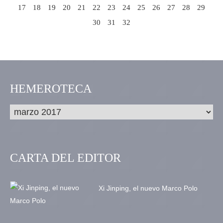
17
18
19
20
21
22
23
24
25
26
27
28
29
30
31
32
HEMEROTECA
CARTA DEL EDITOR
Xi Jinping, el nuevo Marco Polo