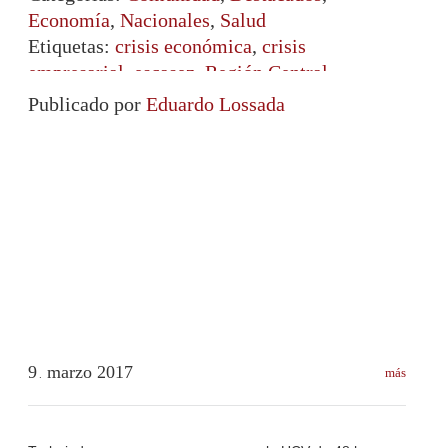
Economía
,
Nacionales
,
Salud
Etiquetas:
crisis económica
,
crisis
empresarial
,
escasez
,
Región Central
Publicado por
Eduardo Lossada
9
marzo
2017
más
.